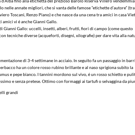
ra d’Alba fino alla etichetta del prezioso Barolo Riserva Villero vendemmia
 nelle annate migliori, che si vanta delle famose “etichette d’autore” (tra 
viero Toscani, Renzo Piano) e che nasce da una cena tra amici in casa Viet
i amici vi é anche Gianni Gallo.
i Gianni Gallo: uccelli, insetti, alberi, frutti, fiori di campo (come questo
on tecniche diverse (acqueforti, disegni, xilografie) per dare vita alla nat
mentazione di 3-4 settimane in acciaio. In seguito fa un passaggio in bar
Perbacco ha un colore rosso rubino brillante e al naso sprigiona subito la
 humus e pepe bianco. I tannini mordono sul vivo, é un rosso schietto e puli
ssimo e senza pretese. Ottimo con formaggi ai tartufi o selvaggina da piu
lli grandi