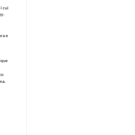
i cui
ti-
ura e
rique
to:
ma.