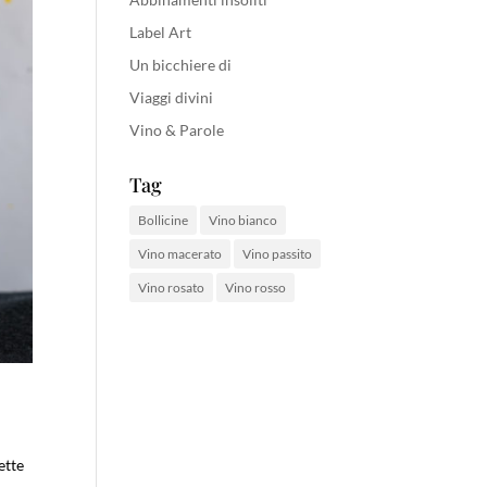
Label Art
Un bicchiere di
Viaggi divini
Vino & Parole
Tag
Bollicine
Vino bianco
Vino macerato
Vino passito
Vino rosato
Vino rosso
ette