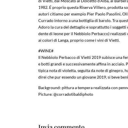
di Vietti, dal Moscato al Dolcetto d’Alba, al Barbe
1982. É proprio questa Riserva Villero, prodotta solo
autori citiamo per esempio Pier Paolo Pasolini, Oli
Currado intorno a una bottiglia di barolo. Tra quest
Adoro la cura del dettaglio e soprattutto i soggetti d
dente di leone per il Nebbiolo Perbacco) realizzati c
ai colori di Langa, proprio come i vini di Vietti.
#WINE#
Il Nebbiolo Perbacco di Vietti 2019 subisce una fer
e botti grandi e successivamente affina in acciaio. 
tipica nota di violetta, seguita da note di ginepro,
direi che pur essendo un giovane 2019, si beve beni
Background: pittura a tempera realizzata con penne
Picture: @corradotibaldiphoto
Invia commento